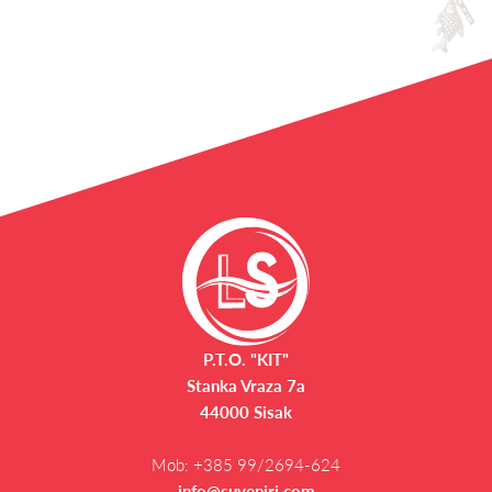
P.T.O. "KIT"
Stanka Vraza 7a
44000 Sisak
Mob:
+385 99/2694-624
info@suveniri.com