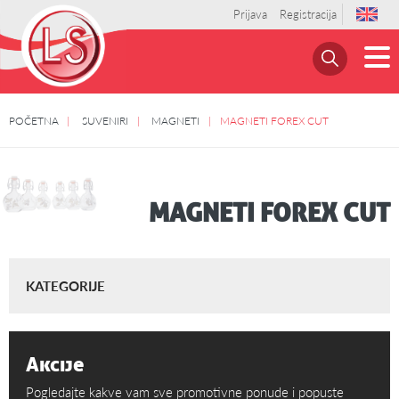
Prijava
Registracija
POČETNA
SUVENIRI
MAGNETI
MAGNETI FOREX CUT
MAGNETI FOREX CUT
KATEGORIJE
Akcije
Pogledajte kakve vam sve promotivne ponude i popuste