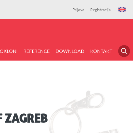
Prijava
Registracija
OKLONI
REFERENCE
DOWNLOAD
KONTAKT
F ZAGREB