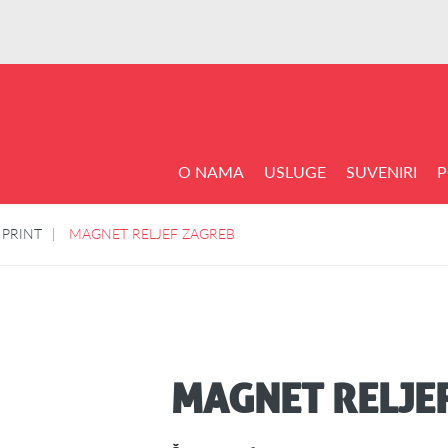
O NAMA
USLUGE
SUVENIRI
P
 PRINT
MAGNET RELJEF ZAGREB
MAGNET RELJE