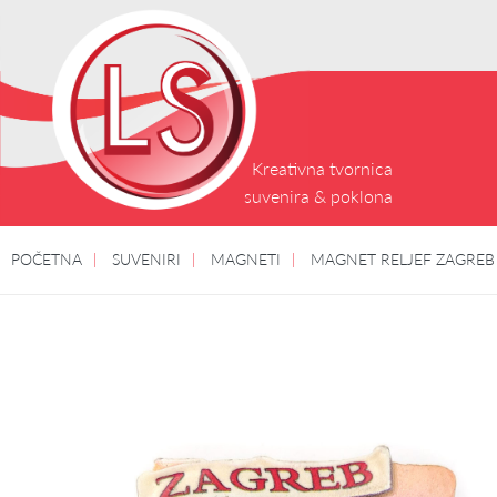
Kreativna tvornica
suvenira & poklona
POČETNA
SUVENIRI
MAGNETI
MAGNET RELJEF ZAGREB