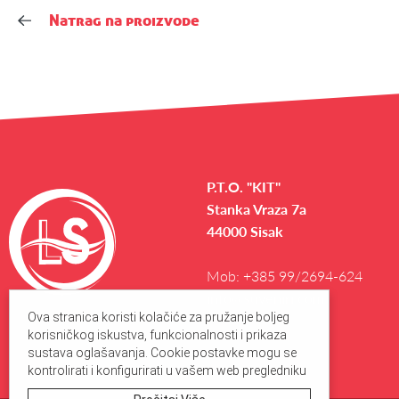
Natrag na proizvode
P.T.O. "KIT"
Stanka Vraza 7a
44000 Sisak
Mob:
+385 99/2694-624
info@suveniri.com
Ova stranica koristi kolačiće za pružanje boljeg
korisničkog iskustva, funkcionalnosti i prikaza
sustava oglašavanja. Cookie postavke mogu se
kontrolirati i konfigurirati u vašem web pregledniku