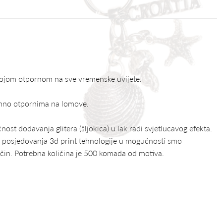
 bojom otpornom na sve vremenske uvijete.
nimno otpornima na lomove.
st dodavanja glitera (šljokica) u lak radi svjetlucavog efekta.
g posjedovanja 3d print tehnologije u mogućnosti smo
ačin. Potrebna količina je 500 komada od motiva.