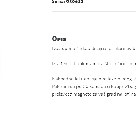
Šifra: 950612
Opis
Dostupni u 15 top dizajna, printani uv
Izrađeni od polimramora što ih čini iz
Naknadno lakirani sjajnim lakom, mogućno
Pakirani su po 20 komada u kutije. Zbo
proizvesti magnete za vaš grad na isti n