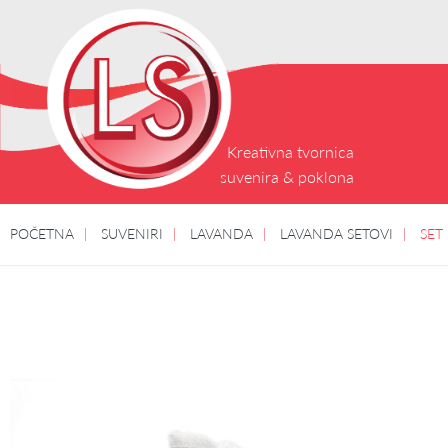
Kreativna tvornica
suvenira & poklona
POČETNA
SUVENIRI
LAVANDA
LAVANDA SETOVI
SET