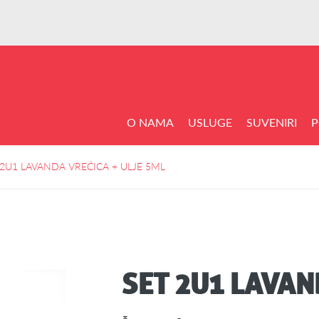
O NAMA
USLUGE
SUVENIRI
P
 2U1 LAVANDA VREČICA + ULJE 5ML
SET 2U1 LAVAN