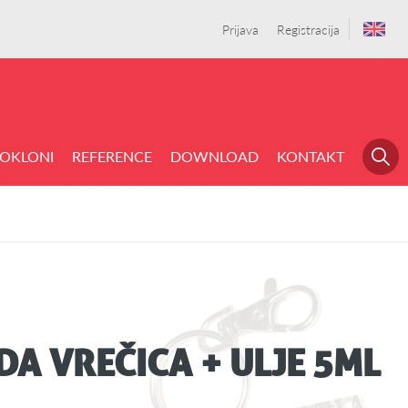
Prijava
Registracija
OKLONI
REFERENCE
DOWNLOAD
KONTAKT
DA VREČICA + ULJE 5ML