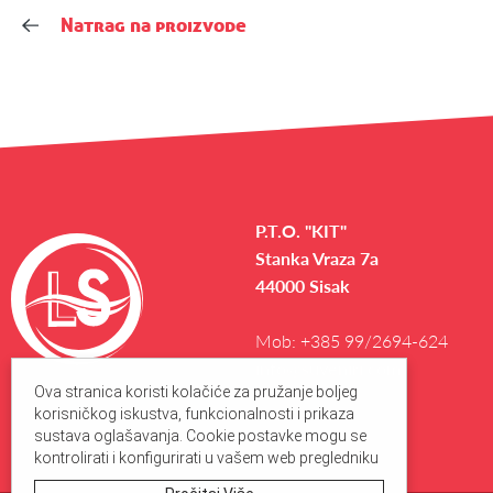
Natrag na proizvode
P.T.O. "KIT"
Stanka Vraza 7a
44000 Sisak
Mob:
+385 99/2694-624
info@suveniri.com
Ova stranica koristi kolačiće za pružanje boljeg
korisničkog iskustva, funkcionalnosti i prikaza
sustava oglašavanja. Cookie postavke mogu se
kontrolirati i konfigurirati u vašem web pregledniku